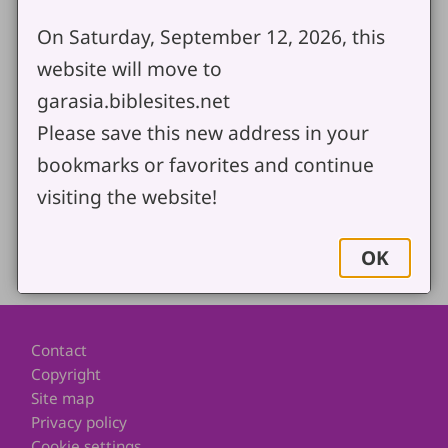
On Saturday, September 12, 2026, this
website will move to
Document
Garasia Desktop Bible
(1.27 MB)
garasia.biblesites.net
Send us your comments or questions
Please save this new address in your
bookmarks or favorites and continue
visiting the website!
Share
OK
Footer
Contact
Copyright
Site map
Privacy policy
Cookie settings